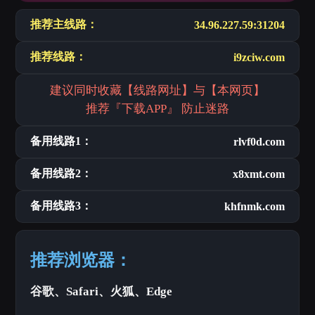
推荐主线路：
34.96.227.59:31204
推荐线路：
i9zciw.com
建议同时收藏【线路网址】与【本网页】
推荐『下载APP』 防止迷路
备用线路1：
rlvf0d.com
备用线路2：
x8xmt.com
备用线路3：
khfnmk.com
推荐浏览器：
谷歌、Safari、火狐、Edge